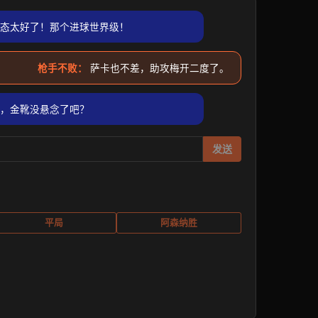
态太好了！那个进球世界级！
枪手不败：
萨卡也不差，助攻梅开二度了。
，金靴没悬念了吧？
发送
平局
阿森纳胜