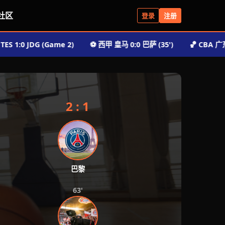
 社区
登录
注册
:0 JDG (Game 2)
⚽️ 西甲 皇马 0:0 巴萨 (35')
🏀 CBA 广东 95:88
2 : 1
巴黎
63'