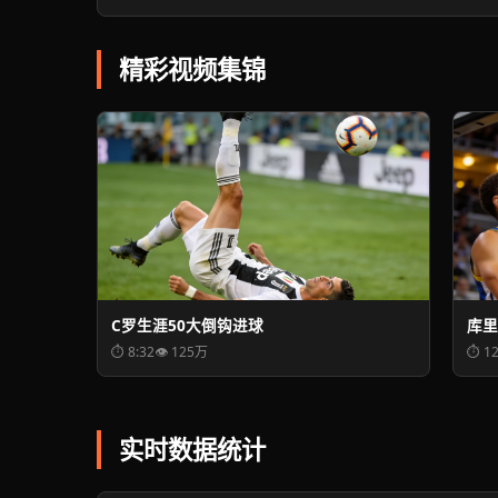
精彩视频集锦
C罗生涯50大倒钩进球
库里
⏱ 8:32
👁 125万
⏱ 12
实时数据统计