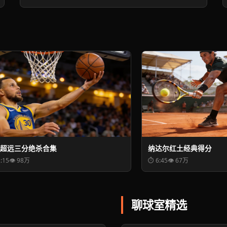
超远三分绝杀合集
纳达尔红土经典得分
:15
👁 98万
⏱ 6:45
👁 67万
聊球室精选