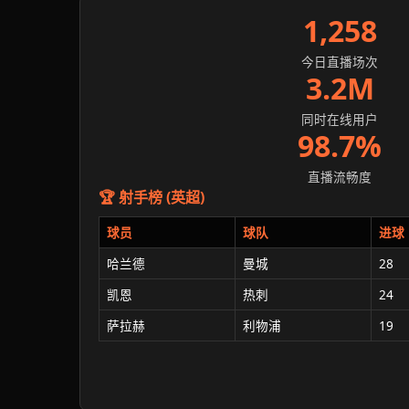
1,258
今日直播场次
3.2M
同时在线用户
98.7%
直播流畅度
🏆 射手榜 (英超)
球员
球队
进球
哈兰德
曼城
28
凯恩
热刺
24
萨拉赫
利物浦
19