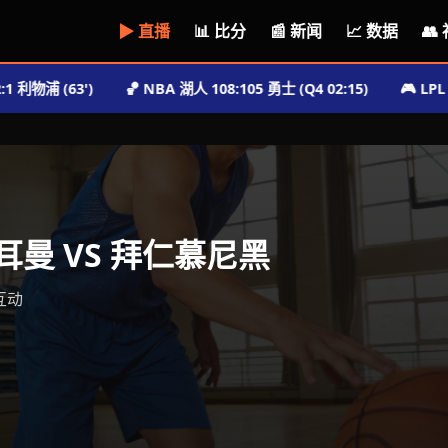
▶ 直播
📊 比分
📰 新闻
📈 数据
👥
 (63')
🏀 NBA 湖人 108:105 勇士 (Q4 02:15)
🎮 LPL TES 1
曼 VS 拜仁慕尼黑
互动