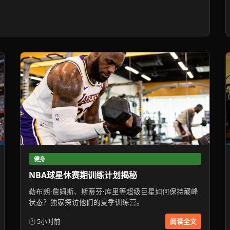
健身
NBA球星休赛期训练计划揭秘
勒布朗·詹姆斯、斯蒂芬·库里等超级巨星如何保持巅峰
状态？独家探访他们的夏季训练营。
🕐 5小时前
阅读全文