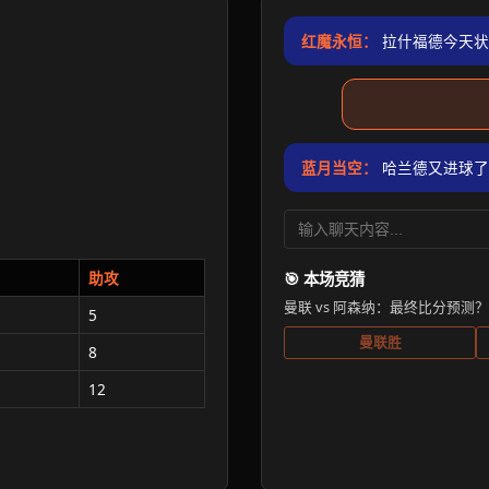
红魔永恒：
拉什福德今天状
蓝月当空：
哈兰德又进球了
助攻
🎯 本场竞猜
曼联 vs 阿森纳：最终比分预测？
5
曼联胜
8
12