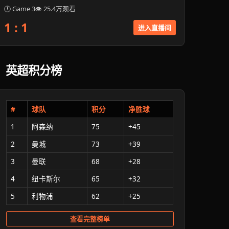
🕐 Game 3
👁 25.4万观看
1 : 1
进入直播间
英超积分榜
#
球队
积分
净胜球
1
阿森纳
75
+45
2
曼城
73
+39
3
曼联
68
+28
4
纽卡斯尔
65
+32
5
利物浦
62
+25
查看完整榜单