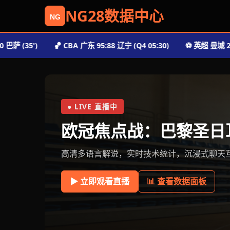
NG28数据中心
35')
🏀 CBA 广东 95:88 辽宁 (Q4 05:30)
⚽️ 英超 曼城 2:1 利物浦
● LIVE 直播中
欧冠焦点战：巴黎圣日耳
高清多语言解说，实时技术统计，沉浸式聊天
▶ 立即观看直播
📊 查看数据面板